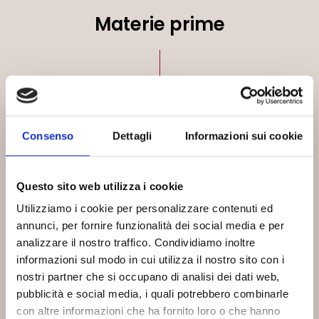
Materie prime
La qualità di ciò che degusti da Bea parte da
una attenta selezione delle materie prime.
Consenso
Dettagli
Informazioni sui cookie
Location
Questo sito web utilizza i cookie
Utilizziamo i cookie per personalizzare contenuti ed
annunci, per fornire funzionalità dei social media e per
analizzare il nostro traffico. Condividiamo inoltre
Che tu sieda nelle sale del ristorante o nel
informazioni sul modo in cui utilizza il nostro sito con i
dehor, sarai accolto in una piacevole
nostri partner che si occupano di analisi dei dati web,
atmosfera.
pubblicità e social media, i quali potrebbero combinarle
con altre informazioni che ha fornito loro o che hanno